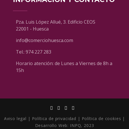
Pza. Luis López Allué, 3. Edificio CEOS
22001 - Huesca
info@comerciohuesca.com
Tel.:
974 227 283
Horario atención: de Lunes a Viernes de 8h a
15h
Aviso legal
|
Política de privacidad
|
Política de cookies
|
Desarrollo Web:
INPQ
, 2023