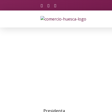
Asociación de Comercio y Servicios de Huesca
Just another Phlox WP Theme - Free Demos site
Asociación de Empresarios de Comerc
Junta directiva
Presidenta