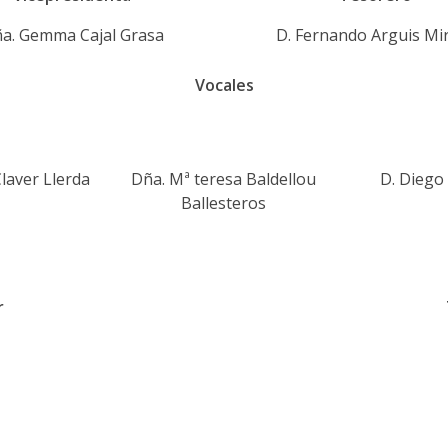
a. Gemma Cajal Grasa
D. Fernando Arguis Mi
Vocales
laver Llerda
Dña. Mª teresa Baldellou
D. Dieg
Ballesteros
r