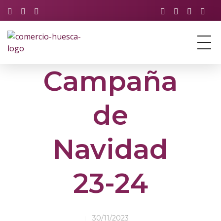
Asociación de Comercio y Servicios de Huesca
Just another Phlox WP Theme - Free Demos site
Campaña
de
Navidad
23-24
30/11/2023