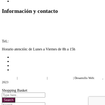
Bonos impulsa
Información y contacto
Pza. Luis López Allué, 3. Edificio CEOS
22001 - Huesca
info@comerciohuesca.com
Tel.:
974 227 283
Horario atención: de Lunes a Viernes de 8h a 15h
Aviso legal
|
Política de privacidad
|
Política de cookies
| Desarrollo Web:
INPQ
,
2023
Shopping Basket