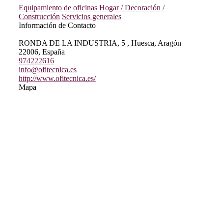
Equipamiento de oficinas
Hogar / Decoración /
Construcción
Servicios generales
Información de Contacto
RONDA DE LA INDUSTRIA, 5 , Huesca, Aragón
22006, España
974222616
info@ofitecnica.es
http://www.ofitecnica.es/
Mapa