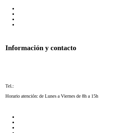
Reparto a domicilio
Bolsa de trabajo
Fidelización
Bonos impulsa
Información y contacto
Pza. Luis López Allué, 3. Edificio CEOS
22001 - Huesca
info@comerciohuesca.com
Tel.:
974 227 283
Horario atención: de Lunes a Viernes de 8h a 15h