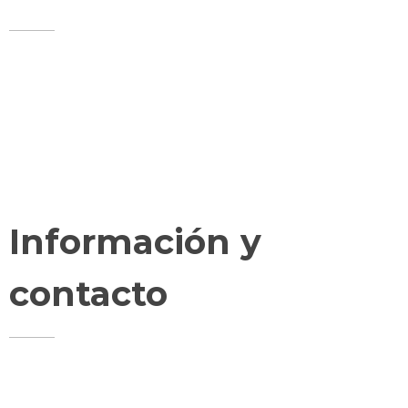
Reparto a domicilio
Bolsa de trabajo
Fidelización
Bonos impulsa
Información y
contacto
Pza. Luis López Allué, 3. Edificio CEOS
22001 - Huesca