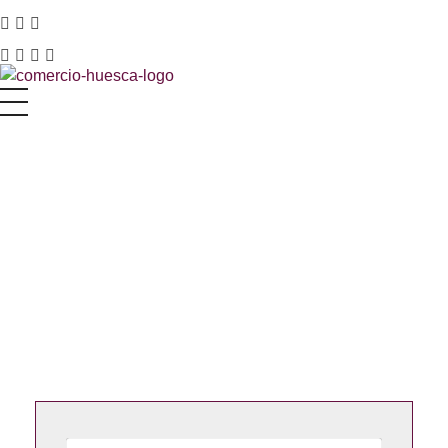
Asociación de Comercio y Servicios de Huesca
Just another Phlox WP Theme - Free Demos site