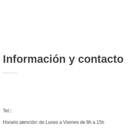
Reparto a domicilio
Bolsa de trabajo
Fidelización
Bonos impulsa
Información y contacto
Pza. Luis López Allué, 3. Edificio CEOS
22001 - Huesca
info@comerciohuesca.com
Tel.:
974 227 283
Horario atención: de Lunes a Viernes de 8h a 15h