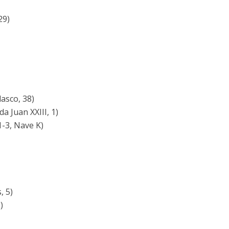
29)
asco, 38)
a Juan XXIII, 1)
1-3, Nave K)
, 5)
)