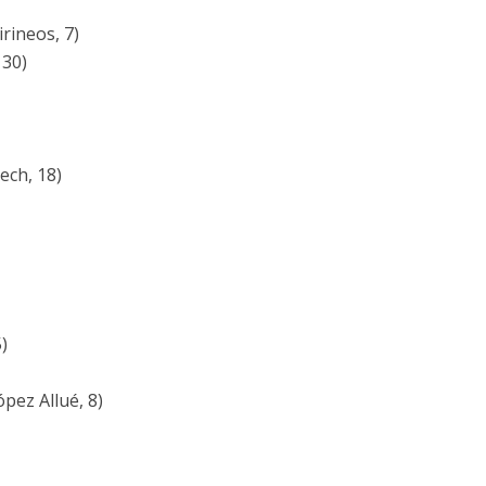
rineos, 7)
 30)
ech, 18)
)
ópez Allué, 8)