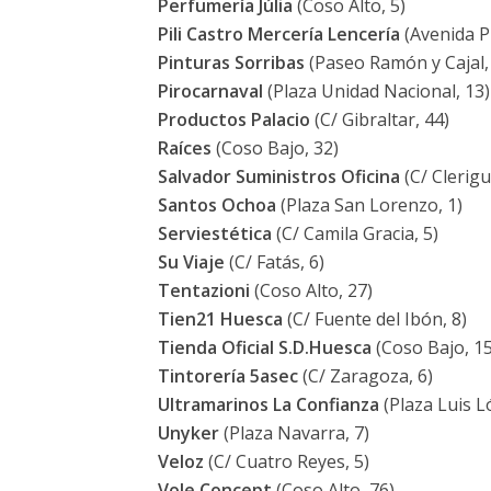
Perfumería Júlia
(Coso Alto, 5)
Pili Castro Mercería Lencería
(Avenida Pi
Pinturas Sorribas
(Paseo Ramón y Cajal,
Pirocarnaval
(Plaza Unidad Nacional, 13)
Productos Palacio
(C/ Gibraltar, 44)
Raíces
(Coso Bajo, 32)
Salvador Suministros Oficina
(C/ Clerigu
Santos Ochoa
(Plaza San Lorenzo, 1)
Serviestética
(C/ Camila Gracia, 5)
Su Viaje
(C/ Fatás, 6)
Tentazioni
(Coso Alto, 27)
Tien21 Huesca
(C/ Fuente del Ibón, 8)
Tienda Oficial S.D.Huesca
(Coso Bajo, 15
Tintorería 5asec
(C/ Zaragoza, 6)
Ultramarinos La Confianza
(Plaza Luis L
Unyker
(Plaza Navarra, 7)
Veloz
(C/ Cuatro Reyes, 5)
Vole Concept
(Coso Alto, 76)