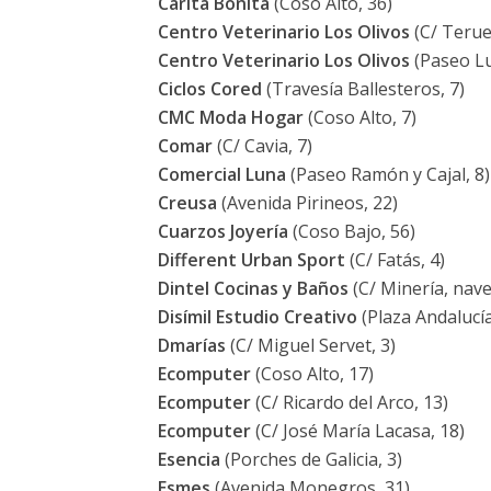
Carita Bonita
(Coso Alto, 36)
Centro Veterinario Los Olivos
(C/ Teruel
Centro Veterinario Los Olivos
(Paseo Lu
Ciclos Cored
(Travesía Ballesteros, 7)
CMC Moda Hogar
(Coso Alto, 7)
Comar
(C/ Cavia, 7)
Comercial Luna
(Paseo Ramón y Cajal, 8)
Creusa
(Avenida Pirineos, 22)
Cuarzos Joyería
(Coso Bajo, 56)
Different Urban Sport
(C/ Fatás, 4)
Dintel Cocinas y Baños
(C/ Minería, nave
Disímil Estudio Creativo
(Plaza Andalucía
Dmarías
(C/ Miguel Servet, 3)
Ecomputer
(Coso Alto, 17)
Ecomputer
(C/ Ricardo del Arco, 13)
Ecomputer
(C/ José María Lacasa, 18)
Esencia
(Porches de Galicia, 3)
Esmes
(Avenida Monegros, 31)