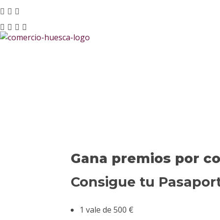
Asociación de Comercio y Servicios de Huesca
Just another Phlox WP Theme - Free Demos site
Gana premios por co
Consigue tu Pasaport
1 vale de 500 €