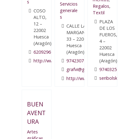
s
Servicios
Regalos
,
generale
COSO
Textil
s
ALTO,
PLAZA
12 –
CALLE LA
DE LOS
22002
MARGANTINA,
FUEROS,
Huesca
33 – 22006
4 –
(Aragón)
Huesca
22002
(Aragón)
620929692
Huesca
(Aragón)
974230707
http://www.editorialpirineo.com/
974032502
grafvi@grafvi.com
seribolskan@gmail
http://www.grafvi.com/
BUEN
AVENT
URA
Artes
gráficas
,