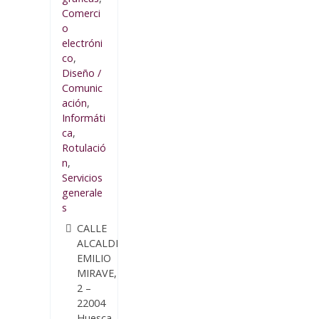
Comerci
o
electróni
co
,
Diseño /
Comunic
ación
,
Informáti
ca
,
Rotulació
n
,
Servicios
generale
s
CALLE
ALCALDE
EMILIO
MIRAVE,
2 –
22004
Huesca