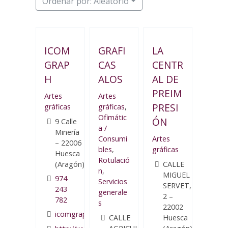
Ordenar por: Aleatorio
ICOM
GRAFI
LA
GRAP
CAS
CENTR
H
ALOS
AL DE
PREIM
Artes
Artes
PRESI
gráficas
gráficas
,
Ofimátic
ÓN
9 Calle
a /
Minería
Consumi
Artes
– 22006
bles
,
gráficas
Huesca
Rotulació
(Aragón)
CALLE
n
,
MIGUEL
974
Servicios
SERVET,
243
generale
2 –
782
s
22002
icomgraph@icomgraph.com
CALLE
Huesca