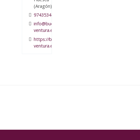
(Aragón)
974353449
info@buena-
ventura.es
https://buena-
ventura.es/