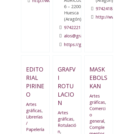
AGRICULTURA,
(Aragón)
http://www.icomgraph.com/
6 – 22006
974241822
Huesca
http://www.lacentr
(Aragón)
974222113
alos@graficasalos.com
https://graficasalos.com/
EDITO
GRAFV
MASK
RIAL
I
EBOLS
PIRINE
ROTU
KAN
O
LACIO
Artes
N
gráficas
,
Artes
Comerci
gráficas
,
Artes
o
Librerías
gráficas
,
general
,
/
Rotulació
Comple
Papelería
n
,
mentos
,