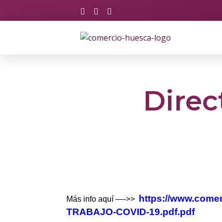
Asociación de Comercio y Servicios de Huesca
Just another Phlox WP Theme - Free Demos site
Direc
https://www.com
Más info aquí —->>
TRABAJO-COVID-19.pdf.pdf