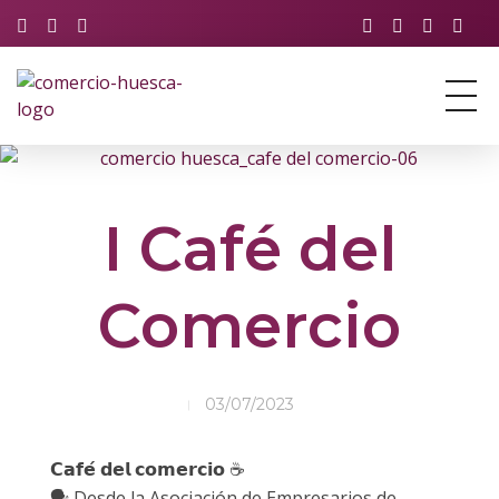
Asociación de Comercio y Servicios de Huesca
Just another Phlox WP Theme - Free Demos site
I Café del
Comercio
03/07/2023
𝗖𝗮𝗳𝗲́ 𝗱𝗲𝗹 𝗰𝗼𝗺𝗲𝗿𝗰𝗶𝗼 ☕️
🗣️ Desde la Asociación de Empresarios de